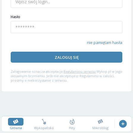
Hasło
nie pamiętam hasła
ZALOGUJ SIĘ
Zalogowanie oznacza akceptację
Regulaminu serwisu
Wykop.pl w jego
aktualnym brzmieniu. Jeśli nie akceptujesz Regulaminu w całości,
prosimy o niekorzystanie z serwisu.
Główna
Wykopalisko
Hity
Mikroblog