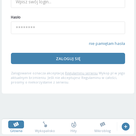
Hasło
nie pamiętam hasła
ZALOGUJ SIĘ
Zalogowanie oznacza akceptację
Regulaminu serwisu
Wykop.pl w jego
aktualnym brzmieniu. Jeśli nie akceptujesz Regulaminu w całości,
prosimy o niekorzystanie z serwisu.
Główna
Wykopalisko
Hity
Mikroblog