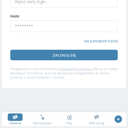
Hasło
nie pamiętam hasła
ZALOGUJ SIĘ
Zalogowanie oznacza akceptację
Regulaminu serwisu
Wykop.pl w jego
aktualnym brzmieniu. Jeśli nie akceptujesz Regulaminu w całości,
prosimy o niekorzystanie z serwisu.
Główna
Wykopalisko
Hity
Mikroblog