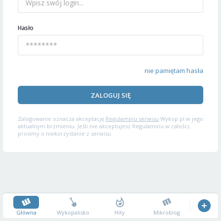
Hasło
nie pamiętam hasła
ZALOGUJ SIĘ
Zalogowanie oznacza akceptację
Regulaminu serwisu
Wykop.pl w jego
aktualnym brzmieniu. Jeśli nie akceptujesz Regulaminu w całości,
prosimy o niekorzystanie z serwisu.
Główna
Wykopalisko
Hity
Mikroblog