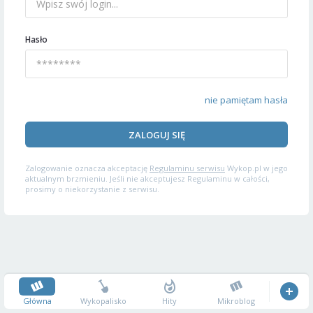
Hasło
nie pamiętam hasła
ZALOGUJ SIĘ
Zalogowanie oznacza akceptację
Regulaminu serwisu
Wykop.pl w jego
aktualnym brzmieniu. Jeśli nie akceptujesz Regulaminu w całości,
prosimy o niekorzystanie z serwisu.
Główna
Wykopalisko
Hity
Mikroblog