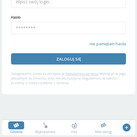
Hasło
nie pamiętam hasła
ZALOGUJ SIĘ
Zalogowanie oznacza akceptację
Regulaminu serwisu
Wykop.pl w jego
aktualnym brzmieniu. Jeśli nie akceptujesz Regulaminu w całości,
prosimy o niekorzystanie z serwisu.
Główna
Wykopalisko
Hity
Mikroblog