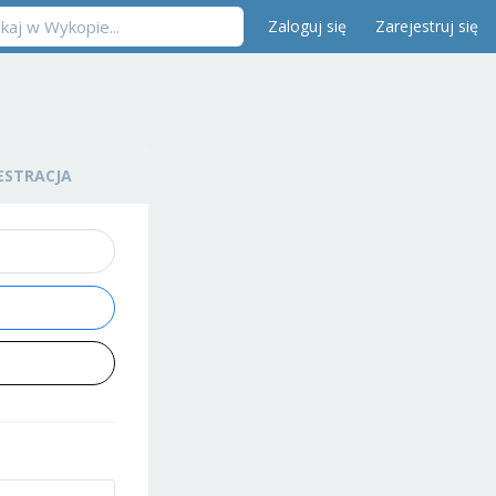
Zaloguj się
Zarejestruj się
ESTRACJA