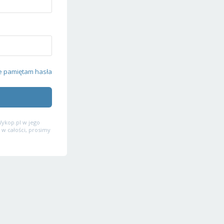
e pamiętam hasła
ykop.pl w jego
 w całości, prosimy