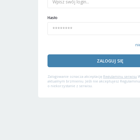
Hasło
ni
ZALOGUJ SIĘ
Zalogowanie oznacza akceptację
Regulaminu serwisu
W
aktualnym brzmieniu. Jeśli nie akceptujesz Regulaminu
o niekorzystanie z serwisu.