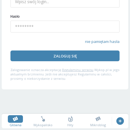
Hasło
nie pamiętam hasła
ZALOGUJ SIĘ
Zalogowanie oznacza akceptację
Regulaminu serwisu
Wykop.pl w jego
aktualnym brzmieniu. Jeśli nie akceptujesz Regulaminu w całości,
prosimy o niekorzystanie z serwisu.
Główna
Wykopalisko
Hity
Mikroblog