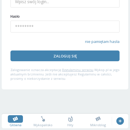
Hasło
nie pamiętam hasła
ZALOGUJ SIĘ
Zalogowanie oznacza akceptację
Regulaminu serwisu
Wykop.pl w jego
aktualnym brzmieniu. Jeśli nie akceptujesz Regulaminu w całości,
prosimy o niekorzystanie z serwisu.
Główna
Wykopalisko
Hity
Mikroblog