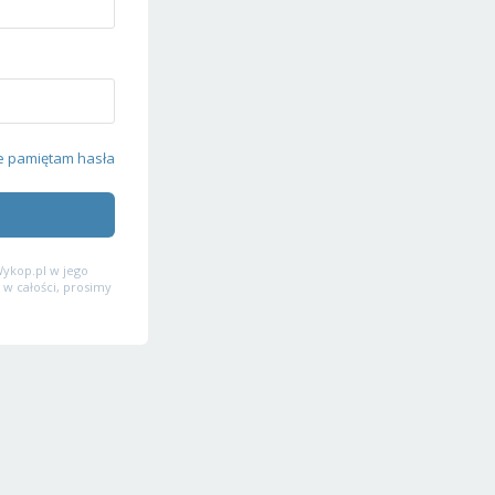
e pamiętam hasła
ykop.pl w jego
 w całości, prosimy