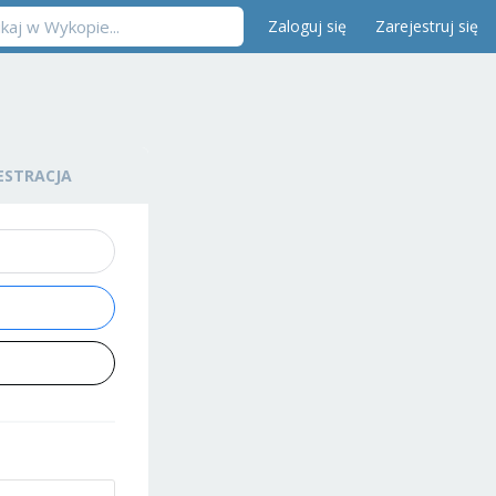
Zaloguj się
Zarejestruj się
ESTRACJA