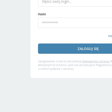
Hasło
ni
ZALOGUJ SIĘ
Zalogowanie oznacza akceptację
Regulaminu serwisu
W
aktualnym brzmieniu. Jeśli nie akceptujesz Regulaminu
o niekorzystanie z serwisu.