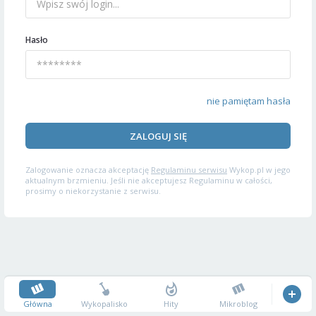
Hasło
nie pamiętam hasła
ZALOGUJ SIĘ
Zalogowanie oznacza akceptację
Regulaminu serwisu
Wykop.pl w jego
aktualnym brzmieniu. Jeśli nie akceptujesz Regulaminu w całości,
prosimy o niekorzystanie z serwisu.
Główna
Wykopalisko
Hity
Mikroblog