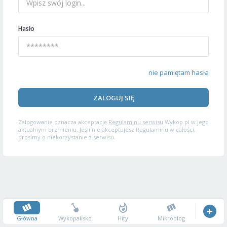
Hasło
nie pamiętam hasła
ZALOGUJ SIĘ
Zalogowanie oznacza akceptację
Regulaminu serwisu
Wykop.pl w jego
aktualnym brzmieniu. Jeśli nie akceptujesz Regulaminu w całości,
prosimy o niekorzystanie z serwisu.
Główna
Wykopalisko
Hity
Mikroblog