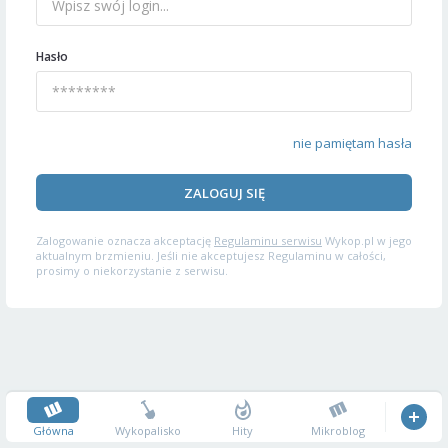
Hasło
nie pamiętam hasła
ZALOGUJ SIĘ
Zalogowanie oznacza akceptację
Regulaminu serwisu
Wykop.pl w jego
aktualnym brzmieniu. Jeśli nie akceptujesz Regulaminu w całości,
prosimy o niekorzystanie z serwisu.
Główna
Wykopalisko
Hity
Mikroblog