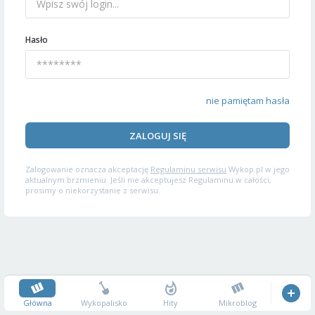
Hasło
nie pamiętam hasła
ZALOGUJ SIĘ
Zalogowanie oznacza akceptację
Regulaminu serwisu
Wykop.pl w jego
aktualnym brzmieniu. Jeśli nie akceptujesz Regulaminu w całości,
prosimy o niekorzystanie z serwisu.
Główna
Wykopalisko
Hity
Mikroblog