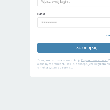
Hasło
ni
ZALOGUJ SIĘ
Zalogowanie oznacza akceptację
Regulaminu serwisu
W
aktualnym brzmieniu. Jeśli nie akceptujesz Regulaminu
o niekorzystanie z serwisu.