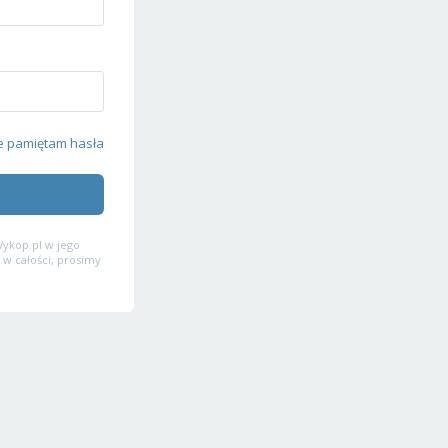
e pamiętam hasła
ykop.pl w jego
 w całości, prosimy