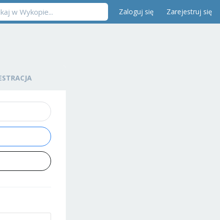
Zaloguj się
Zarejestruj się
ESTRACJA