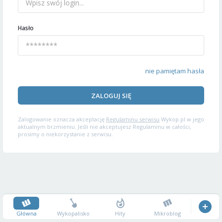
Hasło
nie pamiętam hasła
ZALOGUJ SIĘ
Zalogowanie oznacza akceptację
Regulaminu serwisu
Wykop.pl w jego
aktualnym brzmieniu. Jeśli nie akceptujesz Regulaminu w całości,
prosimy o niekorzystanie z serwisu.
Główna
Wykopalisko
Hity
Mikroblog