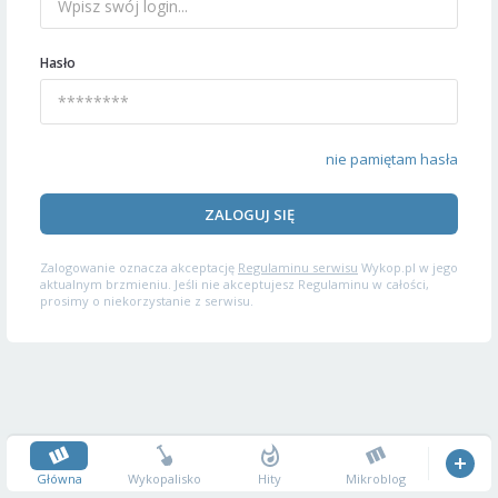
Hasło
nie pamiętam hasła
ZALOGUJ SIĘ
Zalogowanie oznacza akceptację
Regulaminu serwisu
Wykop.pl w jego
aktualnym brzmieniu. Jeśli nie akceptujesz Regulaminu w całości,
prosimy o niekorzystanie z serwisu.
Główna
Wykopalisko
Hity
Mikroblog