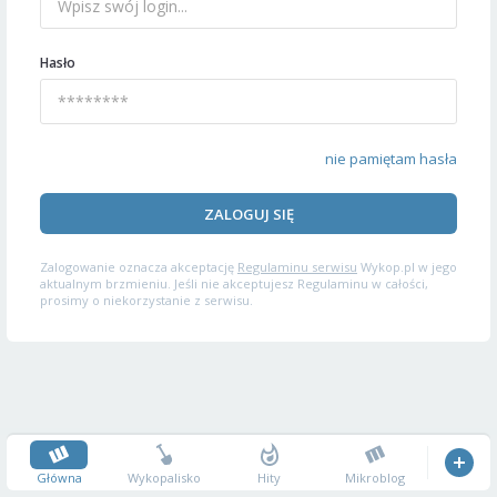
Hasło
nie pamiętam hasła
ZALOGUJ SIĘ
Zalogowanie oznacza akceptację
Regulaminu serwisu
Wykop.pl w jego
aktualnym brzmieniu. Jeśli nie akceptujesz Regulaminu w całości,
prosimy o niekorzystanie z serwisu.
Główna
Wykopalisko
Hity
Mikroblog