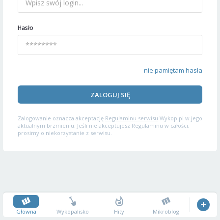
Hasło
nie pamiętam hasła
ZALOGUJ SIĘ
Zalogowanie oznacza akceptację
Regulaminu serwisu
Wykop.pl w jego
aktualnym brzmieniu. Jeśli nie akceptujesz Regulaminu w całości,
prosimy o niekorzystanie z serwisu.
Główna
Wykopalisko
Hity
Mikroblog