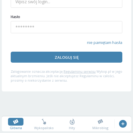
Hasło
nie pamiętam hasła
ZALOGUJ SIĘ
Zalogowanie oznacza akceptację
Regulaminu serwisu
Wykop.pl w jego
aktualnym brzmieniu. Jeśli nie akceptujesz Regulaminu w całości,
prosimy o niekorzystanie z serwisu.
Główna
Wykopalisko
Hity
Mikroblog