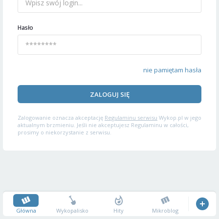
Hasło
nie pamiętam hasła
ZALOGUJ SIĘ
Zalogowanie oznacza akceptację
Regulaminu serwisu
Wykop.pl w jego
aktualnym brzmieniu. Jeśli nie akceptujesz Regulaminu w całości,
prosimy o niekorzystanie z serwisu.
Główna
Wykopalisko
Hity
Mikroblog