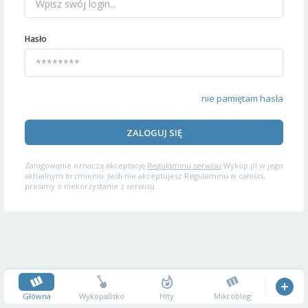
Hasło
nie pamiętam hasła
ZALOGUJ SIĘ
Zalogowanie oznacza akceptację
Regulaminu serwisu
Wykop.pl w jego
aktualnym brzmieniu. Jeśli nie akceptujesz Regulaminu w całości,
prosimy o niekorzystanie z serwisu.
Główna
Wykopalisko
Hity
Mikroblog