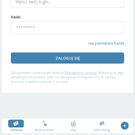
Hasło
nie pamiętam hasła
ZALOGUJ SIĘ
Zalogowanie oznacza akceptację
Regulaminu serwisu
Wykop.pl w jego
aktualnym brzmieniu. Jeśli nie akceptujesz Regulaminu w całości,
prosimy o niekorzystanie z serwisu.
Główna
Wykopalisko
Hity
Mikroblog