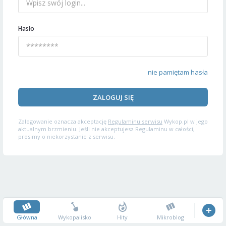
Hasło
nie pamiętam hasła
ZALOGUJ SIĘ
Zalogowanie oznacza akceptację
Regulaminu serwisu
Wykop.pl w jego
aktualnym brzmieniu. Jeśli nie akceptujesz Regulaminu w całości,
prosimy o niekorzystanie z serwisu.
Główna
Wykopalisko
Hity
Mikroblog