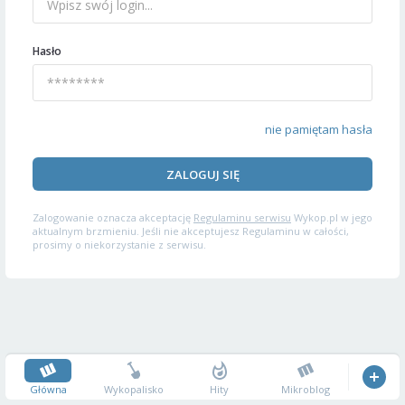
Hasło
nie pamiętam hasła
ZALOGUJ SIĘ
Zalogowanie oznacza akceptację
Regulaminu serwisu
Wykop.pl w jego
aktualnym brzmieniu. Jeśli nie akceptujesz Regulaminu w całości,
prosimy o niekorzystanie z serwisu.
Główna
Wykopalisko
Hity
Mikroblog