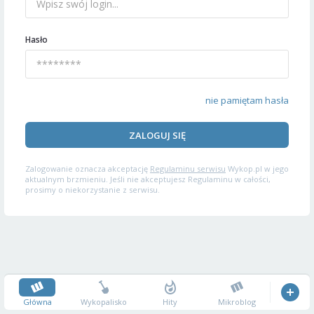
Hasło
nie pamiętam hasła
ZALOGUJ SIĘ
Zalogowanie oznacza akceptację
Regulaminu serwisu
Wykop.pl w jego
aktualnym brzmieniu. Jeśli nie akceptujesz Regulaminu w całości,
prosimy o niekorzystanie z serwisu.
Główna
Wykopalisko
Hity
Mikroblog