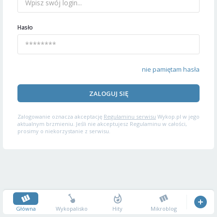
Hasło
nie pamiętam hasła
ZALOGUJ SIĘ
Zalogowanie oznacza akceptację
Regulaminu serwisu
Wykop.pl w jego
aktualnym brzmieniu. Jeśli nie akceptujesz Regulaminu w całości,
prosimy o niekorzystanie z serwisu.
Główna
Wykopalisko
Hity
Mikroblog