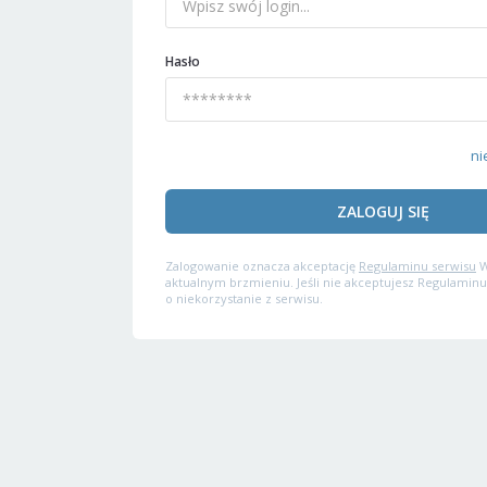
Hasło
ni
ZALOGUJ SIĘ
Zalogowanie oznacza akceptację
Regulaminu serwisu
W
aktualnym brzmieniu. Jeśli nie akceptujesz Regulaminu
o niekorzystanie z serwisu.