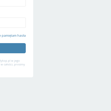
e pamiętam hasła
ykop.pl w jego
 w całości, prosimy