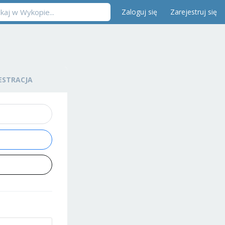
Zaloguj się
Zarejestruj się
ESTRACJA