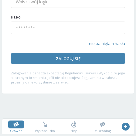
Hasło
nie pamiętam hasła
ZALOGUJ SIĘ
Zalogowanie oznacza akceptację
Regulaminu serwisu
Wykop.pl w jego
aktualnym brzmieniu. Jeśli nie akceptujesz Regulaminu w całości,
prosimy o niekorzystanie z serwisu.
Główna
Wykopalisko
Hity
Mikroblog