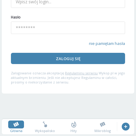
Hasło
nie pamiętam hasła
ZALOGUJ SIĘ
Zalogowanie oznacza akceptację
Regulaminu serwisu
Wykop.pl w jego
aktualnym brzmieniu. Jeśli nie akceptujesz Regulaminu w całości,
prosimy o niekorzystanie z serwisu.
Główna
Wykopalisko
Hity
Mikroblog