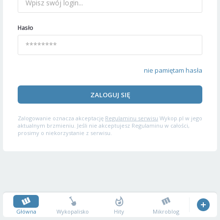
Hasło
nie pamiętam hasła
ZALOGUJ SIĘ
Zalogowanie oznacza akceptację
Regulaminu serwisu
Wykop.pl w jego
aktualnym brzmieniu. Jeśli nie akceptujesz Regulaminu w całości,
prosimy o niekorzystanie z serwisu.
Główna
Wykopalisko
Hity
Mikroblog