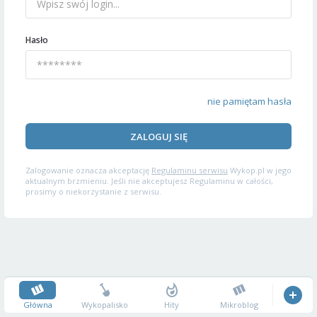
Hasło
nie pamiętam hasła
ZALOGUJ SIĘ
Zalogowanie oznacza akceptację
Regulaminu serwisu
Wykop.pl w jego
aktualnym brzmieniu. Jeśli nie akceptujesz Regulaminu w całości,
prosimy o niekorzystanie z serwisu.
Główna
Wykopalisko
Hity
Mikroblog