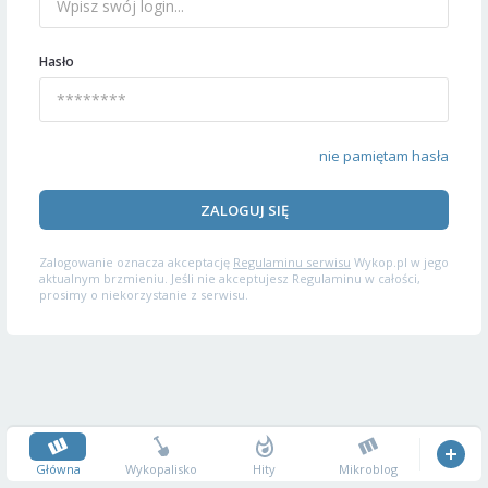
Hasło
nie pamiętam hasła
ZALOGUJ SIĘ
Zalogowanie oznacza akceptację
Regulaminu serwisu
Wykop.pl w jego
aktualnym brzmieniu. Jeśli nie akceptujesz Regulaminu w całości,
prosimy o niekorzystanie z serwisu.
Główna
Wykopalisko
Hity
Mikroblog