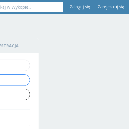
Zaloguj się
Zarejestruj się
ESTRACJA