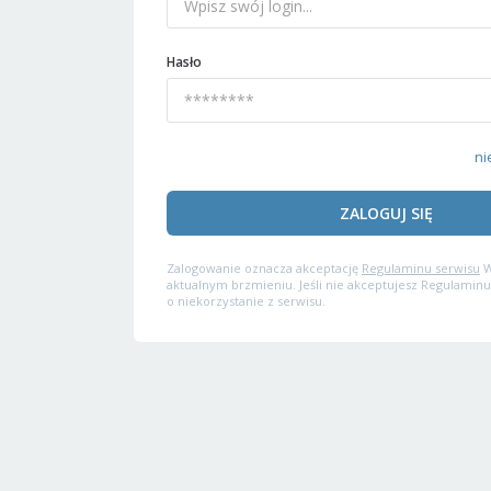
Hasło
ni
ZALOGUJ SIĘ
Zalogowanie oznacza akceptację
Regulaminu serwisu
W
aktualnym brzmieniu. Jeśli nie akceptujesz Regulaminu
o niekorzystanie z serwisu.