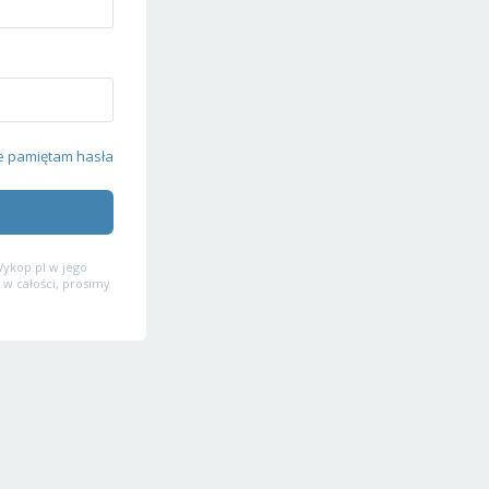
e pamiętam hasła
ykop.pl w jego
 w całości, prosimy