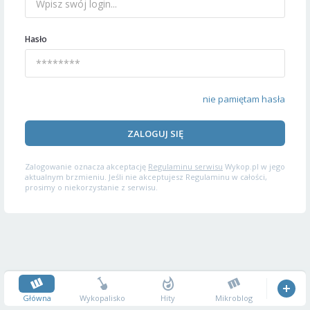
Hasło
nie pamiętam hasła
ZALOGUJ SIĘ
Zalogowanie oznacza akceptację
Regulaminu serwisu
Wykop.pl w jego
aktualnym brzmieniu. Jeśli nie akceptujesz Regulaminu w całości,
prosimy o niekorzystanie z serwisu.
Główna
Wykopalisko
Hity
Mikroblog