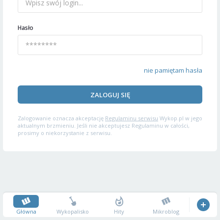
Hasło
nie pamiętam hasła
ZALOGUJ SIĘ
Zalogowanie oznacza akceptację
Regulaminu serwisu
Wykop.pl w jego
aktualnym brzmieniu. Jeśli nie akceptujesz Regulaminu w całości,
prosimy o niekorzystanie z serwisu.
Główna
Wykopalisko
Hity
Mikroblog