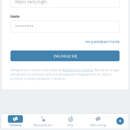
Hasło
nie pamiętam hasła
ZALOGUJ SIĘ
Zalogowanie oznacza akceptację
Regulaminu serwisu
Wykop.pl w jego
aktualnym brzmieniu. Jeśli nie akceptujesz Regulaminu w całości,
prosimy o niekorzystanie z serwisu.
Główna
Wykopalisko
Hity
Mikroblog