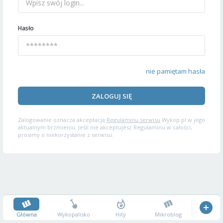
Hasło
nie pamiętam hasła
ZALOGUJ SIĘ
Zalogowanie oznacza akceptację
Regulaminu serwisu
Wykop.pl w jego
aktualnym brzmieniu. Jeśli nie akceptujesz Regulaminu w całości,
prosimy o niekorzystanie z serwisu.
Główna
Wykopalisko
Hity
Mikroblog