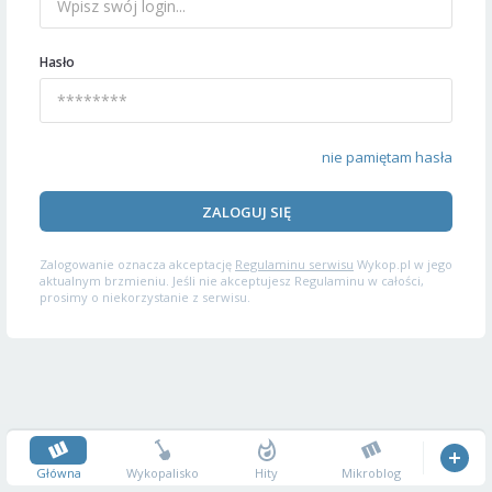
Hasło
nie pamiętam hasła
ZALOGUJ SIĘ
Zalogowanie oznacza akceptację
Regulaminu serwisu
Wykop.pl w jego
aktualnym brzmieniu. Jeśli nie akceptujesz Regulaminu w całości,
prosimy o niekorzystanie z serwisu.
Główna
Wykopalisko
Hity
Mikroblog