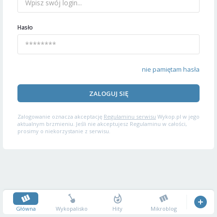
Hasło
nie pamiętam hasła
ZALOGUJ SIĘ
Zalogowanie oznacza akceptację
Regulaminu serwisu
Wykop.pl w jego
aktualnym brzmieniu. Jeśli nie akceptujesz Regulaminu w całości,
prosimy o niekorzystanie z serwisu.
Główna
Wykopalisko
Hity
Mikroblog