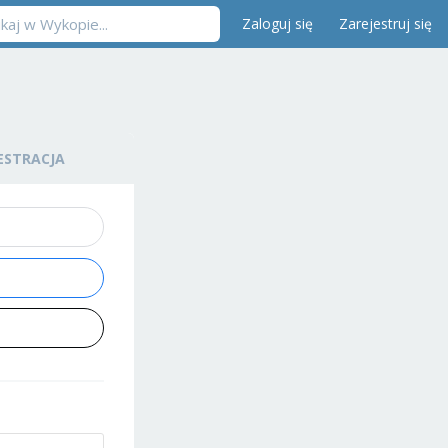
Zaloguj się
Zarejestruj się
ESTRACJA