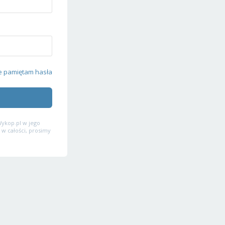
e pamiętam hasła
ykop.pl w jego
 w całości, prosimy