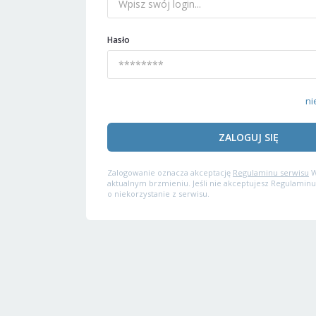
Hasło
ni
ZALOGUJ SIĘ
Zalogowanie oznacza akceptację
Regulaminu serwisu
W
aktualnym brzmieniu. Jeśli nie akceptujesz Regulaminu
o niekorzystanie z serwisu.