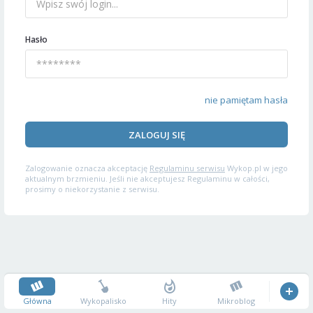
Hasło
nie pamiętam hasła
ZALOGUJ SIĘ
Zalogowanie oznacza akceptację
Regulaminu serwisu
Wykop.pl w jego
aktualnym brzmieniu. Jeśli nie akceptujesz Regulaminu w całości,
prosimy o niekorzystanie z serwisu.
Główna
Wykopalisko
Hity
Mikroblog