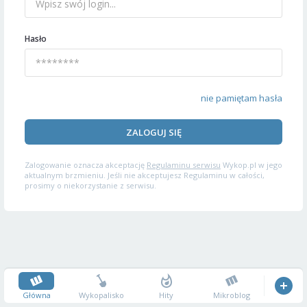
Hasło
nie pamiętam hasła
ZALOGUJ SIĘ
Zalogowanie oznacza akceptację
Regulaminu serwisu
Wykop.pl w jego
aktualnym brzmieniu. Jeśli nie akceptujesz Regulaminu w całości,
prosimy o niekorzystanie z serwisu.
Główna
Wykopalisko
Hity
Mikroblog