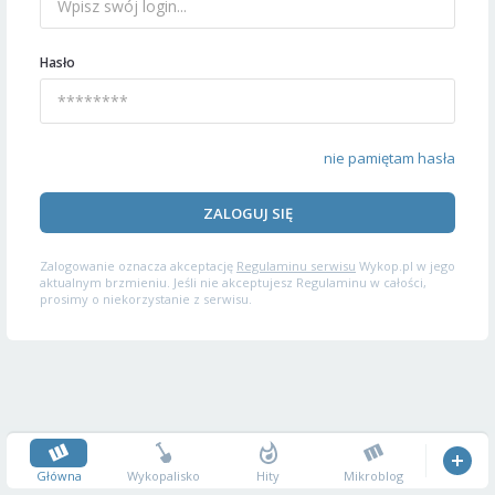
Hasło
nie pamiętam hasła
ZALOGUJ SIĘ
Zalogowanie oznacza akceptację
Regulaminu serwisu
Wykop.pl w jego
aktualnym brzmieniu. Jeśli nie akceptujesz Regulaminu w całości,
prosimy o niekorzystanie z serwisu.
Główna
Wykopalisko
Hity
Mikroblog