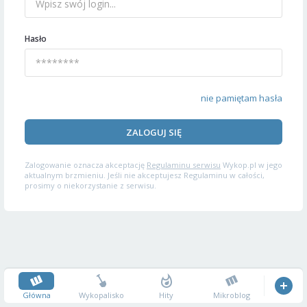
Hasło
nie pamiętam hasła
ZALOGUJ SIĘ
Zalogowanie oznacza akceptację
Regulaminu serwisu
Wykop.pl w jego
aktualnym brzmieniu. Jeśli nie akceptujesz Regulaminu w całości,
prosimy o niekorzystanie z serwisu.
Główna
Wykopalisko
Hity
Mikroblog