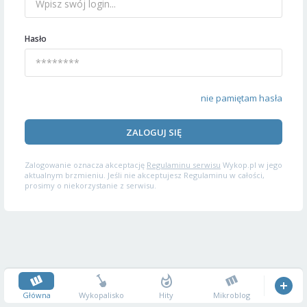
Hasło
nie pamiętam hasła
ZALOGUJ SIĘ
Zalogowanie oznacza akceptację
Regulaminu serwisu
Wykop.pl w jego
aktualnym brzmieniu. Jeśli nie akceptujesz Regulaminu w całości,
prosimy o niekorzystanie z serwisu.
Główna
Wykopalisko
Hity
Mikroblog