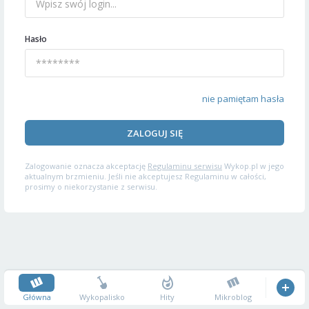
Hasło
nie pamiętam hasła
ZALOGUJ SIĘ
Zalogowanie oznacza akceptację
Regulaminu serwisu
Wykop.pl w jego
aktualnym brzmieniu. Jeśli nie akceptujesz Regulaminu w całości,
prosimy o niekorzystanie z serwisu.
Główna
Wykopalisko
Hity
Mikroblog