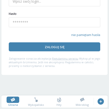
Hasło
nie pamiętam hasła
ZALOGUJ SIĘ
Zalogowanie oznacza akceptację
Regulaminu serwisu
Wykop.pl w jego
aktualnym brzmieniu. Jeśli nie akceptujesz Regulaminu w całości,
prosimy o niekorzystanie z serwisu.
Główna
Wykopalisko
Hity
Mikroblog