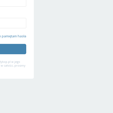
e pamiętam hasła
ykop.pl w jego
 w całości, prosimy