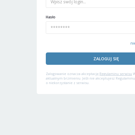
Hasło
ni
ZALOGUJ SIĘ
Zalogowanie oznacza akceptację
Regulaminu serwisu
W
aktualnym brzmieniu. Jeśli nie akceptujesz Regulaminu
o niekorzystanie z serwisu.