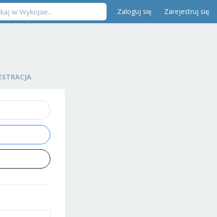
Zaloguj się
Zarejestruj się
ESTRACJA