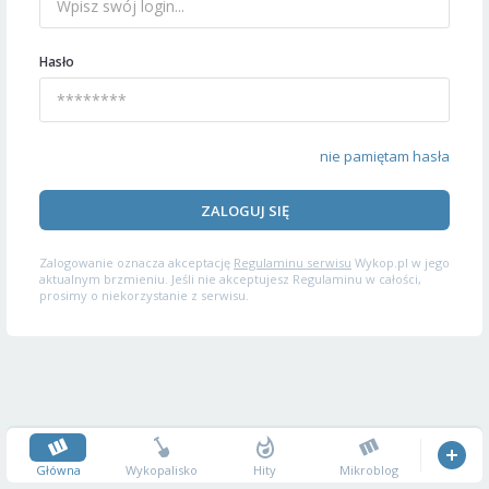
Hasło
nie pamiętam hasła
ZALOGUJ SIĘ
Zalogowanie oznacza akceptację
Regulaminu serwisu
Wykop.pl w jego
aktualnym brzmieniu. Jeśli nie akceptujesz Regulaminu w całości,
prosimy o niekorzystanie z serwisu.
Główna
Wykopalisko
Hity
Mikroblog